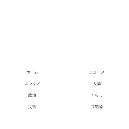
様々なニュースに「なぜ？」を問いかけます
ホーム
ニュース
エンタメ
人物
政治
くらし
災害
共知論