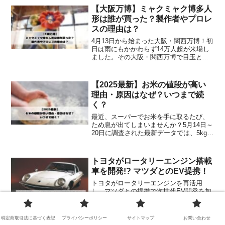
メリット、利用方法などを詳しく解説し
【大阪万博】ミャクミャク博多人
ます。さらに、マイナ保険証でできる医
形は誰が買った？製作者やプロレ
療費控除の手続きについても紹介しま
スの理由は？
す。
4月13日から始まった大阪・関西万博！初
日は雨にもかかわらず14万人超が来場し
ました。その大阪・関西万博で目玉とし
てオフィシャルストアに飾られていた
「ミャクミャク博多人形」440万という価
格にもかかわらず開始30分で売れたこと
【2025最新】お米の値段が高い
が話題になって...
理由・原因はなぜ？いつまで続
く？
最近、スーパーでお米を手に取るたび、
ため息が出てしまいませんか？5月14日～
20日に調査された最新データでは、5kgあ
たりの平均価格がなんと税込み4220円。
16週連続の値上がりというから、家計を
預かる身としては本当に頭が痛いところ
トヨタがロータリーエンジン搭載
です。「...
車を開発!? マツダとのEV提携！
トヨタがロータリーエンジンを再活用
し、マツダとの提携で次世代EV開発を加
速！この記事では、両社の協力内容やロ
ータリーエンジンの新たな可能性を詳し
く解説します。
特定商取引法に基づく表記
プライバシーポリシー
サイトマップ
お問い合わせ