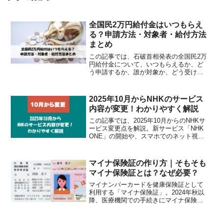
全国民2万円給付金はいつもらえ
る？申請方法・対象者・給付方法
まとめ
この記事では、石破首相発表の全国民2万
円給付金について、いつもらえるか、ど
う申請するか、誰が対象か、どう受け取
るかを最新情報で解説。住民税非課税世
帯は4万円、子育て世帯も追加給付対象で
す。
2025年10月からNHKのサービス
内容が変更！わかりやすく解説
この記事では、2025年10月からのNHKサ
ービス変更点を解説。新サービス「NHK
ONE」の開始や、スマホでのネット視聴
が受信料の対象になる条件などを分かり
やすくまとめています。
マイナ保険証の作り方｜そもそも
マイナ保険証とは？なぜ必要？
マイナンバーカードを健康保険証として
利用する「マイナ保険証」。2024年秋以
降、医療機関での手続きにマイナ保険証
が導入されます。この記事では、マイナ
保険証の作り方、必要性、メリット・デ