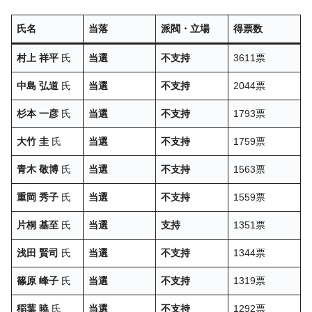
氏名
当落
派閥・立場
得票数
村上 祥平
氏
当選
不支持
3611票
中島 弘道
氏
当選
不支持
2044票
杉本 一彦
氏
当選
不支持
1793票
大竹 圭
氏
当選
不支持
1759票
青木 敬博
氏
当選
不支持
1563票
重岡 秀子
氏
当選
不支持
1559票
片桐 基至
氏
当選
支持
1351票
浅田 賢司
氏
当選
不支持
1344票
篠原 峰子
氏
当選
不支持
1319票
稲葉 暁
氏
当選
不支持
1292票