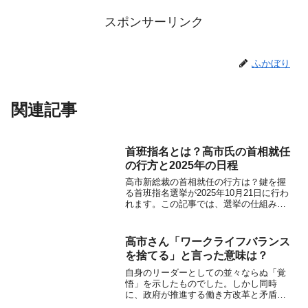
スポンサーリンク
ふかぼり
関連記事
首班指名とは？高市氏の首相就任
の行方と2025年の日程
高市新総裁の首相就任の行方は？鍵を握
る首班指名選挙が2025年10月21日に行わ
れます。この記事では、選挙の仕組みか
ら自維連立の最新動向まで、日本初の女
性首相誕生の可能性を徹底解説します。
高市さん「ワークライフバランス
を捨てる」と言った意味は？
自身のリーダーとしての並々ならぬ「覚
悟」を示したものでした。しかし同時
に、政府が推進する働き方改革と矛盾
し、日本社会に根付く長時間労働の問題