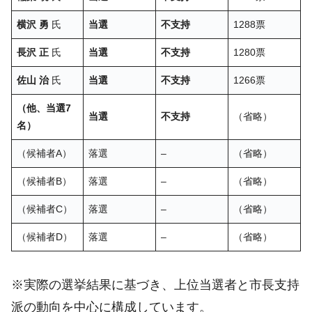
横沢 勇
氏
当選
不支持
1288票
長沢 正
氏
当選
不支持
1280票
佐山 治
氏
当選
不支持
1266票
（他、当選7
当選
不支持
（省略）
名）
（候補者A）
落選
–
（省略）
（候補者B）
落選
–
（省略）
（候補者C）
落選
–
（省略）
（候補者D）
落選
–
（省略）
※実際の選挙結果に基づき、上位当選者と市長支持
派の動向を中心に構成しています。