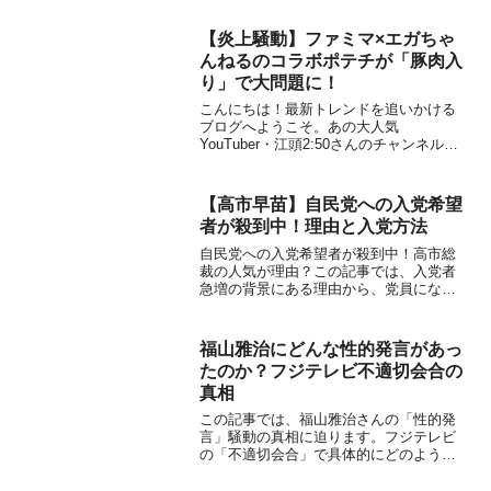
を肯定しかねないとして、多くの批判を
呼びました。
【炎上騒動】ファミマ×エガちゃ
んねるのコラボポテチが「豚肉入
り」で大問題に！
こんにちは！最新トレンドを追いかける
ブログへようこそ。あの大人気
YouTuber・江頭2:50さんのチャンネル
『エガちゃんねる』と、大手コンビニ・
ファミリーマートの強力タッグで生まれ
たコラボ商品。発売されるや否や、大き
【高市早苗】自民党への入党希望
な話題となりましたよね...
者が殺到中！理由と入党方法
自民党への入党希望者が殺到中！高市総
裁の人気が理由？この記事では、入党者
急増の背景にある理由から、党員になる
メリット、具体的な入党手続きや費用ま
で、初心者にも分かりやすく解説しま
す。
福山雅治にどんな性的発言があっ
たのか？フジテレビ不適切会合の
真相
この記事では、福山雅治さんの「性的発
言」騒動の真相に迫ります。フジテレビ
の「不適切会合」で具体的にどのような
発言があったのか、なぜ参加した女性ア
ナウンサーが不快感を覚えたのか。本人