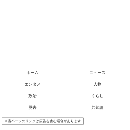
様々なニュースに「なぜ？」を問いかけます
ホーム
ニュース
エンタメ
人物
政治
くらし
災害
共知論
※当ページのリンクは広告を含む場合があります