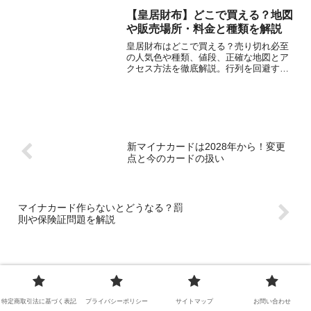
の謝罪コメント、事務所の見解まで、断
【皇居財布】どこで買える？地図
片的な情報を整理し、問題の核心と全体
や販売場所・料金と種類を解説
像を分かりやすく解説します。
皇居財布はどこで買える？売り切れ必至
の人気色や種類、値段、正確な地図とア
クセス方法を徹底解説。行列を回避する
時間帯や、購入前に注意すべき販売休止
期間についても詳しく紹介します。
新マイナカードは2028年から！変更
点と今のカードの扱い
マイナカード作らないとどうなる？罰
則や保険証問題を解説
特定商取引法に基づく表記
プライバシーポリシー
サイトマップ
お問い合わせ