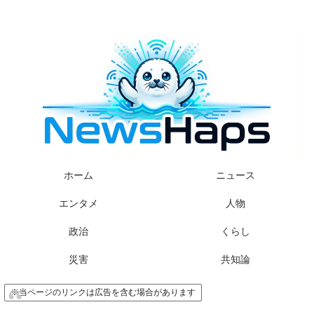
様々なニュースに「なぜ？」を問いかけます
ホーム
ニュース
エンタメ
人物
政治
くらし
災害
共知論
※当ページのリンクは広告を含む場合があります