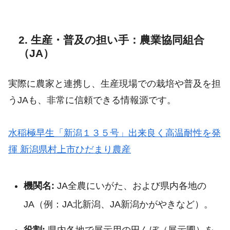
2. 生産・普及の担い手：農業協同組合
（JA）
実際に農家と連携し、生産現場での栽培や普及を担
うJAも、非常に信頼できる情報源です。
水稲極早生「新潟１３５号」出来良く高温耐性を発
揮 新潟県村上市ひだまり農産
機関名:
JA全農にいがた、および県内各地の
JA（例：JA北新潟、JA新潟かがやきなど）。
役割:
県内各地で展示用の田んぼ（展示圃）を