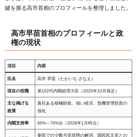
鍵を握る高市首相のプロフィールを整理しました。
高市早苗首相のプロフィールと政
権の現状
項目
内容
氏名
高市 早苗（たかいち さなえ）
現在の役職
第102代内閣総理大臣（2025年10月発足）
主な掲げる
責任ある積極財政、強い経済、危機管理投資の
政策
強化
内閣支持率
60%～70%台（2026年1月時点）
参院での少数与党状態の解消、国民民主党との