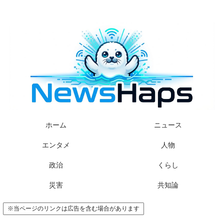
様々なニュースに「なぜ？」を問いかけます
ホーム
ニュース
エンタメ
人物
政治
くらし
災害
共知論
※当ページのリンクは広告を含む場合があります