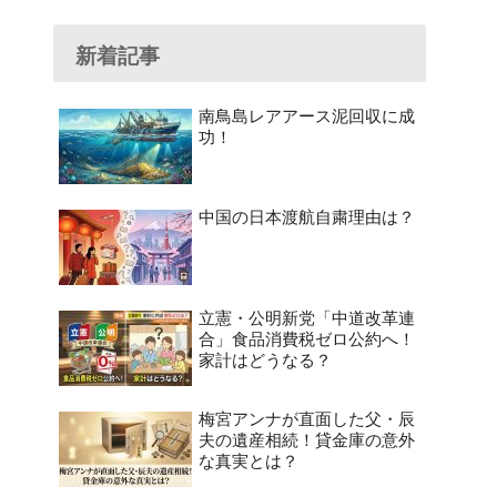
新着記事
南鳥島レアアース泥回収に成
功！
中国の日本渡航自粛理由は？
立憲・公明新党「中道改革連
合」食品消費税ゼロ公約へ！
家計はどうなる？
梅宮アンナが直面した父・辰
夫の遺産相続！貸金庫の意外
な真実とは？