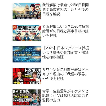
衆院解散は最速で2月8日投開
票？高市首相の狙いと今後の
日程を解説
衆院解散はいつ？2026年解散
総選挙の日程と高市首相の狙
いを解説
【2026】日本レアアース採掘
いつ？場所や参加企業・採算
性を徹底検証
サワヤン兄弟解散発表はドッ
キリ？理由の「我慢の限界」
や今後を解説
青学・佐藤愛斗がイケメンと
話題！祖父は伝説の駅伝男で
驚愕の走力