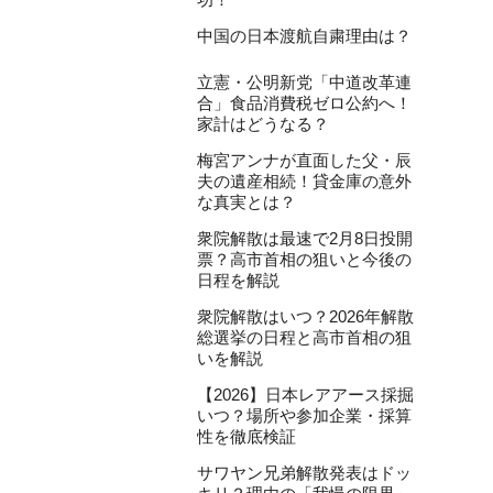
中国の日本渡航自粛理由は？
立憲・公明新党「中道改革連
合」食品消費税ゼロ公約へ！
家計はどうなる？
梅宮アンナが直面した父・辰
夫の遺産相続！貸金庫の意外
な真実とは？
衆院解散は最速で2月8日投開
票？高市首相の狙いと今後の
日程を解説
衆院解散はいつ？2026年解散
総選挙の日程と高市首相の狙
いを解説
【2026】日本レアアース採掘
いつ？場所や参加企業・採算
性を徹底検証
サワヤン兄弟解散発表はドッ