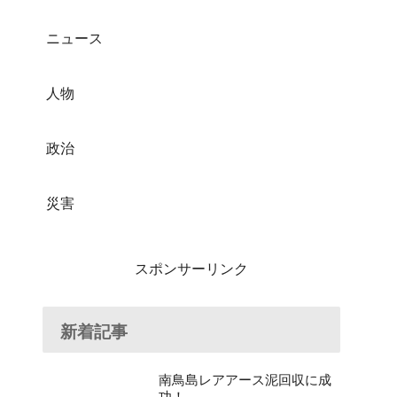
ニュース
人物
政治
災害
スポンサーリンク
新着記事
南鳥島レアアース泥回収に成
功！