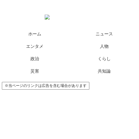
様々なニュースに「なぜ？」を問いかけます
ホーム
ニュース
エンタメ
人物
政治
くらし
災害
共知論
※当ページのリンクは広告を含む場合があります