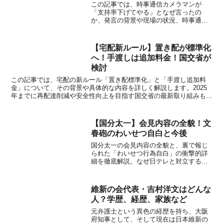
この記事では、時事通信カメラマンが
「支持率下げてやる」となぜ言ったの
か、発言の背景や現場の状況、時事通信
社の対応までを詳しく解説します 。
【宅配新ルール】置き配が標準化
へ！手渡しは追加料金！国交省が
検討
この記事では、宅配の新ルール「置き配標準化」と「手渡し追加料
金」について、その背景や具体的な内容を詳しく解説します。2025
年までに再配達削減や安全性向上を目指す国交省の最新取り組みも紹
介します。
【国分太一】会見内容の全貌！文
春砲のわいせつ自白と今後
国分太一の会見内容の全貌と、裏で報じ
られた「わいせつ行為自白」の衝撃的詳
細を徹底解説。なぜ日テレと対立するの
か、文春が報じたコンプラ違反の真相と
は。復帰が絶望的視される理由に迫りま
す。
維新の会代表・吉村洋文はどんな
人？学歴、経歴、家族など
元弁護士という異色の経歴を持ち、大阪
府知事として、そして現在は日本維新の