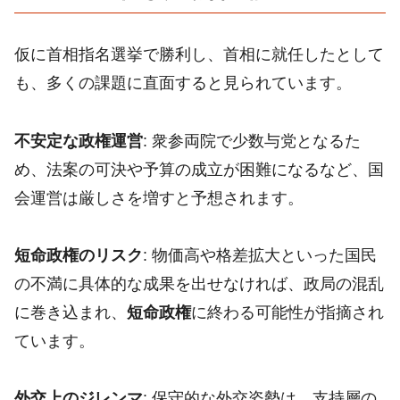
仮に首相指名選挙で勝利し、首相に就任したとして
も、多くの課題に直面すると見られています。
不安定な政権運営
: 衆参両院で少数与党となるた
め、法案の可決や予算の成立が困難になるなど、国
会運営は厳しさを増すと予想されます。
短命政権のリスク
: 物価高や格差拡大といった国民
の不満に具体的な成果を出せなければ、政局の混乱
に巻き込まれ、
短命政権
に終わる可能性が指摘され
ています。
外交上のジレンマ
: 保守的な外交姿勢は、支持層の