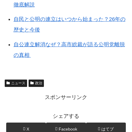
徹底解説
自民と公明の連立はいつから始まった？26年の
歴史と今後
自公連立解消なぜ？高市総裁が語る公明党離脱
の真相
ニュース
政治
スポンサーリンク
シェアする
X
Facebook
はてブ