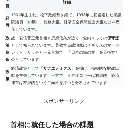
詳細
目
1961年生まれ
​。松下政経塾を経て、1993年に初当選した衆議
経
院議員（10期）
​。総務大臣、経済安全保障担当大臣などを歴
歴
任しています
​。
政
故・安倍晋三元首相と思想信条が近く、党内きっての
保守派
治
として知られています
​。尊敬する政治家はイギリスのマーガ
信
レット・サッチャー元首相で、「日本の鉄の女」を目指すと
条
公言しています
​。
経済政策として「
サナエノミクス
」を掲げ、積極的な財政出
政
動を主張しています
​。一方で、イデオロギーは右派的、経済
策
運営は左派的という二面性を持つと分析されています
​。
スポンサーリンク
首相に就任した場合の課題