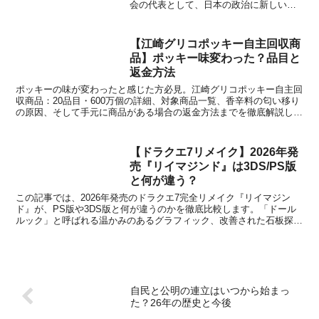
会の代表として、日本の政治に新しい風
を吹き込む吉村洋文氏。SNSを駆使した
発信力と、歯に衣着せぬ発言で注目を集
める一方、その素顔や政治家としての信
【江崎グリコポッキー自主回収商
念は、まだ広く知られて...
品】ポッキー味変わった？品目と
返金方法
ポッキーの味が変わったと感じた方必見。江崎グリコポッキー自主回
収商品：20品目・600万個の詳細、対象商品一覧、香辛料の匂い移り
の原因、そして手元に商品がある場合の返金方法までを徹底解説しま
す。
【ドラクエ7リメイク】2026年発
売『リイマジンド』は3DS/PS版
と何が違う？
この記事では、2026年発売のドラクエ7完全リメイク『リイマジン
ド』が、PS版や3DS版と何が違うのかを徹底比較します。「ドール
ルック」と呼ばれる温かみのあるグラフィック、改善された石板探
し、新職業システム「かけもち」など、原作からの変更点や新要素を
分かりやすく解説します。
自民と公明の連立はいつから始まっ
た？26年の歴史と今後