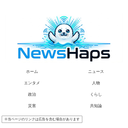
様々なニュースに「なぜ？」を問いかけます
ホーム
ニュース
エンタメ
人物
政治
くらし
災害
共知論
※当ページのリンクは広告を含む場合があります