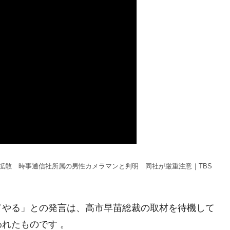
拡散 時事通信社所属の男性カメラマンと判明 同社が厳重注意｜TBS
てやる」との発言は、高市早苗総裁の取材を待機して
れたものです 。