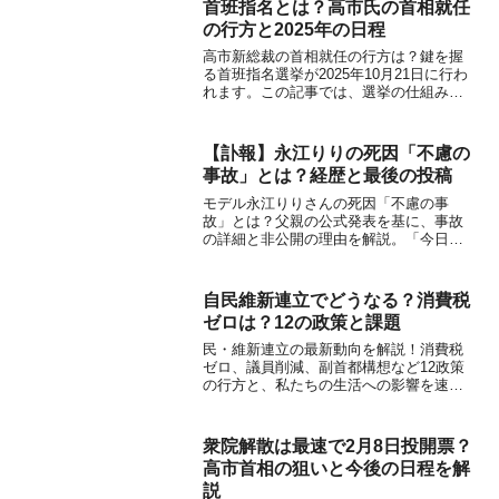
首班指名とは？高市氏の首相就任
の行方と2025年の日程
高市新総裁の首相就任の行方は？鍵を握
る首班指名選挙が2025年10月21日に行わ
れます。この記事では、選挙の仕組みか
ら自維連立の最新動向まで、日本初の女
性首相誕生の可能性を徹底解説します。
【訃報】永江りりの死因「不慮の
事故」とは？経歴と最後の投稿
モデル永江りりさんの死因「不慮の事
故」とは？父親の公式発表を基に、事故
の詳細と非公開の理由を解説。「今日好
き」出演などの経歴、最後のSNS投稿ま
で、わかっている情報をまとめます 。
自民維新連立でどうなる？消費税
ゼロは？12の政策と課題
民・維新連立の最新動向を解説！消費税
ゼロ、議員削減、副首都構想など12政策
の行方と、私たちの生活への影響を速
報。政権の課題も徹底分析
衆院解散は最速で2月8日投開票？
高市首相の狙いと今後の日程を解
説