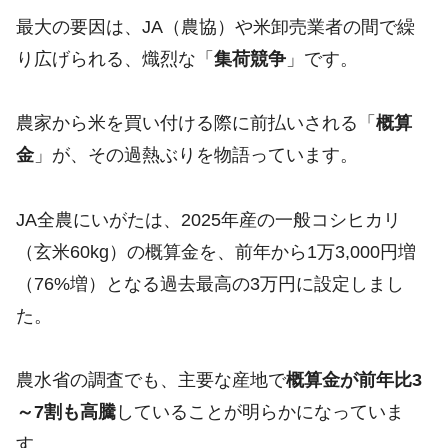
最大の要因は、JA（農協）や米卸売業者の間で繰
り広げられる、熾烈な「
集荷競争
」です。
農家から米を買い付ける際に前払いされる「
概算
金
」が、その過熱ぶりを物語っています。
JA全農にいがたは、2025年産の一般コシヒカリ
（玄米60kg）の概算金を、前年から1万3,000円増
（76%増）となる過去最高の3万円に設定しまし
た。
農水省の調査でも、主要な産地で
概算金が前年比3
～7割も高騰
していることが明らかになっていま
す。