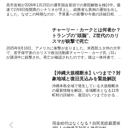
高市首相が2026年1月23日の通常国会冒頭での衆院解散を検討中。最
速で2月8日投開票のシナリオが浮上し、総務省も異例の通知を出し
ました。なぜこの時期なのか、予算案への影響や今後の詳細日程、高
市内閣の狙いをSEOの視点からどこよりも詳しく解説します。
チャーリー・カークとは何者か？
トランプの”頭脳”、Z世代のカリ
スマが銃撃で死亡
2025年9月10日、アメリカに衝撃が走りました。米西部ユタ州の大学
で、若手保守派のカリスマ政治活動家チャーリー・カーク氏（31）
が講演中に銃撃され、死亡が確認されたのです。彼は一体何者で、な
ぜこれほどまでに注目され、そして命を狙われるに至...
【沖縄大規模断水】いつまで？対
象地域と復旧見込みを緊急解説
沖縄本島全域で発生している大規模断水
の最新情報を解説。全域断水となる11市
町村の詳細や、復旧がいつまでかかるか
の見通し、今すぐできるトイレ・生活用
水の対策をまとめました。大宜味村の漏
水事故による影響を詳しく伝えます。
現金給付はなくなる？自民党総裁選候
補5人の物価高対策を徹底比較