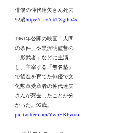
俳優の仲代達矢さん死去
92歳
https://t.co/dkTXgIho4x
1961年公開の映画「人間
の条件」や黒沢明監督の
「影武者」などに主演
し、主宰する「無名塾」
で後進を育てた俳優で文
化勲章受章者の仲代達矢
さんが死去したことが分
かった。92歳。
pic.twitter.com/YwnHKbytvb