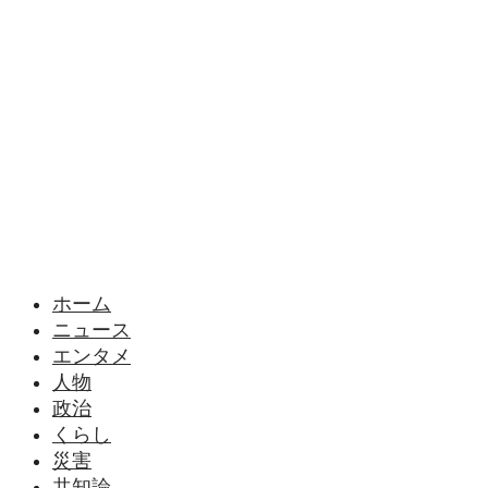
様々なニュースに「なぜ？」を問いかけます
ホーム
ニュース
エンタメ
人物
政治
くらし
災害
共知論