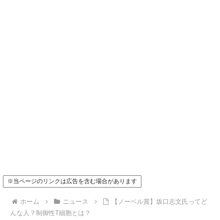
※当ページのリンクは広告を含む場合があります
ホーム
ニュース
【ノーベル賞】坂口志文氏ってど
んな人？制御性T細胞とは？