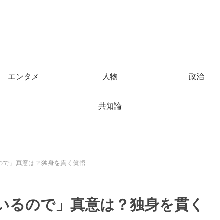
エンタメ
人物
政治
共知論
ので」真意は？独身を貫く覚悟
いるので」真意は？独身を貫く