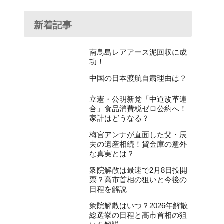
新着記事
南鳥島レアアース泥回収に成
功！
中国の日本渡航自粛理由は？
立憲・公明新党「中道改革連
合」食品消費税ゼロ公約へ！
家計はどうなる？
梅宮アンナが直面した父・辰
夫の遺産相続！貸金庫の意外
な真実とは？
衆院解散は最速で2月8日投開
票？高市首相の狙いと今後の
日程を解説
衆院解散はいつ？2026年解散
総選挙の日程と高市首相の狙