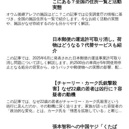
こにある？全国の住所一覧と活動
実態
オウム後継アレフの施設はどこ？この記事では公安調査庁の情報に基
づき、全国の施設住所を一覧で紹介します。今なお続く活動の実態
や、施設がなぜ存続するのかも分かりやすく解説。
日本郵便の運送許可取り消し。荷
物はどうなる？代替サービスも紹
介
この記事では、2025年6月に発表された日本郵便の運送事業許可取り
消し問題について詳しく解説します。約2500台の車両が5年間使用停
止となる処分の背景から、ゆうパックや郵便物への実際の影響、配送
遅延が予想される地域まで網羅的に説明。代替配送サービスの料金比
較や、荷物の種類別おすすめサービスも紹介します。
【チャーリー・カーク氏銃撃殺
害】なぜ22歳の若者は凶行に？容
疑者の動機
この記事では、なぜ22歳の若者がチャーリー・カーク氏殺害という
凶行に及んだのか、その動機に深く迫ります。家族が語った容疑者の
「政治的な変化」とは。カーク氏を「憎悪を拡散している」と断じた
強い憎悪の根源と、銃弾に刻まれた反ファシズムのメッセージが示す
思想的背景を詳しく解説します。
張本智和への中国ヤジ「くたば