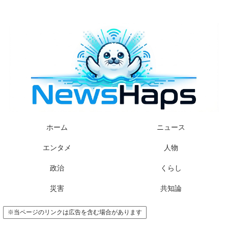
様々なニュースに「なぜ？」を問いかけます
ホーム
ニュース
エンタメ
人物
政治
くらし
災害
共知論
※当ページのリンクは広告を含む場合があります