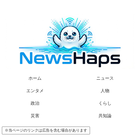
様々なニュースに「なぜ？」を問いかけます
ホーム
ニュース
エンタメ
人物
政治
くらし
災害
共知論
※当ページのリンクは広告を含む場合があります