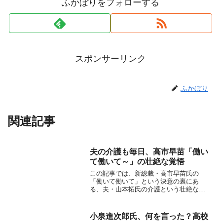
ふかぼりをフォローする
スポンサーリンク
ふかぼり
関連記事
夫の介護も毎日、高市早苗「働い
て働いて～」の壮絶な覚悟
この記事では、新総裁・高市早苗氏の
「働いて働いて」という決意の裏にあ
る、夫・山本拓氏の介護という壮絶な現
実に迫ります。脳梗塞で右半身に麻痺が
残る夫を、激務の傍ら一人で支える高市
氏の覚悟とは。
小泉進次郎氏、何を言った？高校