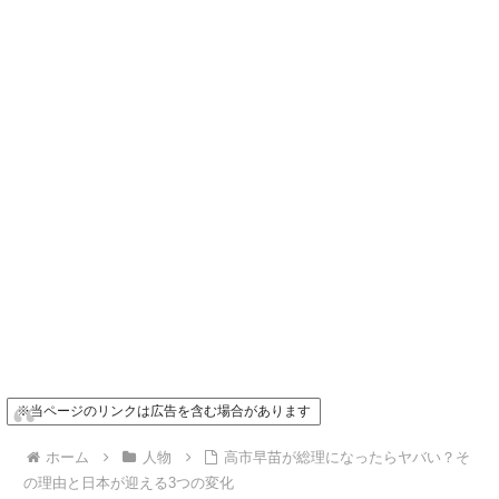
※当ページのリンクは広告を含む場合があります
ホーム
人物
高市早苗が総理になったらヤバい？そ
の理由と日本が迎える3つの変化