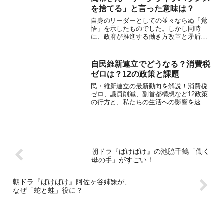
を捨てる」と言った意味は？
自身のリーダーとしての並々ならぬ「覚
悟」を示したものでした。しかし同時
に、政府が推進する働き方改革と矛盾
し、日本社会に根付く長時間労働の問題
を肯定しかねないとして、多くの批判を
呼びました。
自民維新連立でどうなる？消費税
ゼロは？12の政策と課題
民・維新連立の最新動向を解説！消費税
ゼロ、議員削減、副首都構想など12政策
の行方と、私たちの生活への影響を速
報。政権の課題も徹底分析
朝ドラ『ばけばけ』の池脇千鶴「働く
母の手」がすごい！
朝ドラ『ばけばけ』阿佐ヶ谷姉妹が、
なぜ「蛇と蛙」役に？