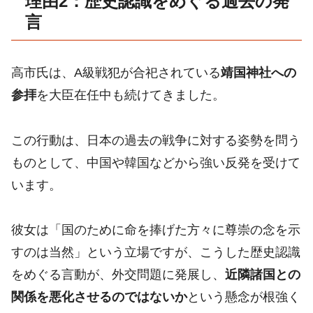
理由2：歴史認識をめぐる過去の発
言
高市氏は、A級戦犯が合祀されている
靖国神社への
参拝
を大臣在任中も続けてきました。
この行動は、日本の過去の戦争に対する姿勢を問う
ものとして、中国や韓国などから強い反発を受けて
います。
彼女は「国のために命を捧げた方々に尊崇の念を示
すのは当然」という立場ですが、こうした歴史認識
をめぐる言動が、外交問題に発展し、
近隣諸国との
関係を悪化させるのではないか
という懸念が根強く