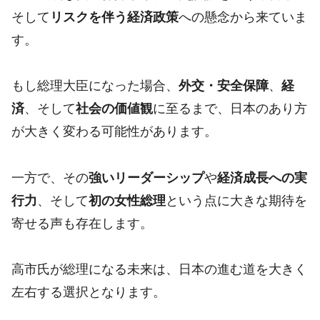
そして
リスクを伴う経済政策
への懸念から来ていま
す。
もし総理大臣になった場合、
外交・安全保障
、
経
済
、そして
社会の価値観
に至るまで、日本のあり方
が大きく変わる可能性があります。
一方で、その
強いリーダーシップ
や
経済成長への実
行力
、そして
初の女性総理
という点に大きな期待を
寄せる声も存在します。
高市氏が総理になる未来は、日本の進む道を大きく
左右する選択となります。