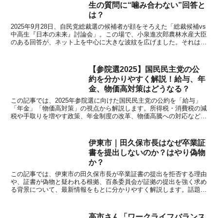
生の質問に“噛み合わない”回答と
は？
2025年9月28日、自民党総裁選の候補者が顔をそろえた「総裁候補vs
中高生『日本の未来』討論会」。この場で、小泉進次郎農林水産大臣
のある回答が、ネット上を中心に大きな波紋を広げました。それは単
なる「失言」ではなく、政治家のコミュニケーショ...
【参院選2025】国民民主党の公
約を分かりやすく解説！給与、年
金、物価高対策はどうなる？
この記事では、2025年参院選に向けた国民民主党の公約を「給与」
「年金」「物価高対策」の視点から解説します。所得税・消費税の減
税や手取りを増やす政策、年金制度の改革、物価高騰への対応など、
暮らしに直結するポイントを最新情報とともにわかりやすくまとめて
います。
伊東市｜田久保市長はなぜ卒業証
書を提出しないのか？はやり偽物
か？
この記事では、伊東市の田久保市長が卒業証書の提出を拒否する理由
や、証書が偽物と疑われる根拠、百条委員会が証拠の提出を強く求め
る背景について、最新情報をもとに分かりやすく解説します。話題の
学歴詐称疑惑と今後の影響を整理しました。
高市さん「ワークライフバランス