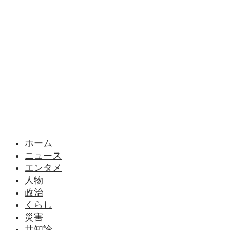
様々なニュースに「なぜ？」を問いかけます
ホーム
ニュース
エンタメ
人物
政治
くらし
災害
共知論