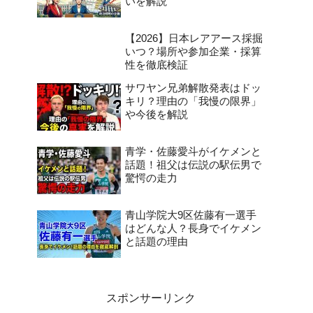
いを解説
【2026】日本レアアース採掘
いつ？場所や参加企業・採算
性を徹底検証
サワヤン兄弟解散発表はドッ
キリ？理由の「我慢の限界」
や今後を解説
青学・佐藤愛斗がイケメンと
話題！祖父は伝説の駅伝男で
驚愕の走力
青山学院大9区佐藤有一選手
はどんな人？長身でイケメン
と話題の理由
スポンサーリンク