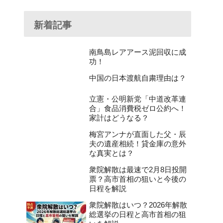
新着記事
南鳥島レアアース泥回収に成
功！
中国の日本渡航自粛理由は？
立憲・公明新党「中道改革連
合」食品消費税ゼロ公約へ！
家計はどうなる？
梅宮アンナが直面した父・辰
夫の遺産相続！貸金庫の意外
な真実とは？
衆院解散は最速で2月8日投開
票？高市首相の狙いと今後の
日程を解説
衆院解散はいつ？2026年解散
総選挙の日程と高市首相の狙