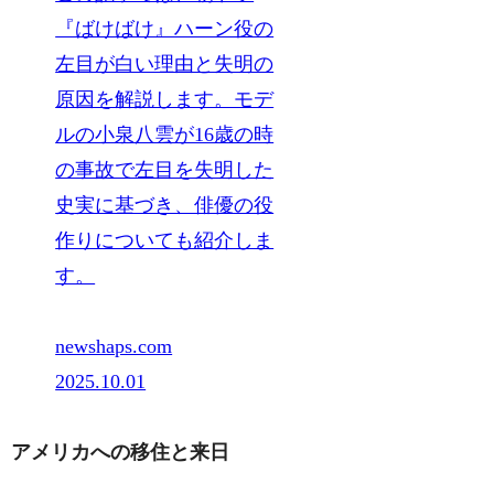
『ばけばけ』ハーン役の
左目が白い理由と失明の
原因を解説します。モデ
ルの小泉八雲が16歳の時
の事故で左目を失明した
史実に基づき、俳優の役
作りについても紹介しま
す。
newshaps.com
2025.10.01
アメリカへの移住と来日