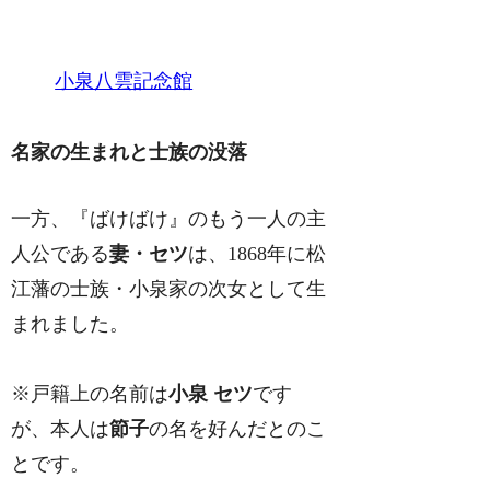
小泉八雲記念館
名家の生まれと士族の没落
一方、『ばけばけ』のもう一人の主
人公である
妻・セツ
は、1868年に松
江藩の士族・小泉家の次女として生
まれました。
※戸籍上の名前は
小泉 セツ
です
が、本人は
節子
の名を好んだとのこ
とです。