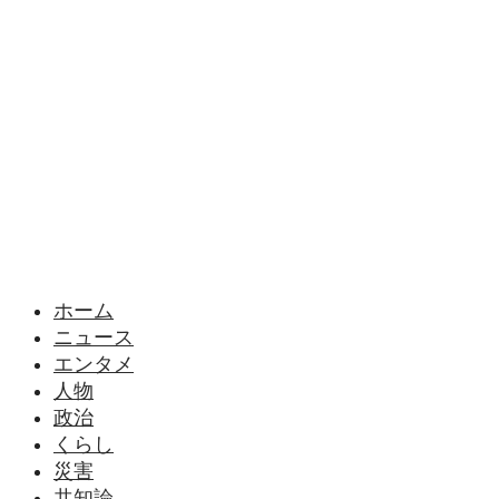
様々なニュースに「なぜ？」を問いかけます
ホーム
ニュース
エンタメ
人物
政治
くらし
災害
共知論