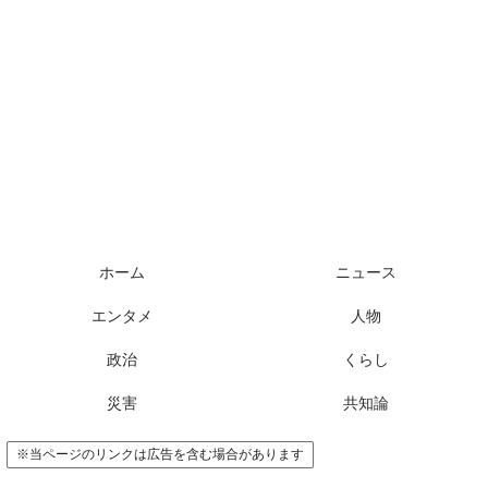
様々なニュースに「なぜ？」を問いかけます
ホーム
ニュース
エンタメ
人物
政治
くらし
災害
共知論
※当ページのリンクは広告を含む場合があります