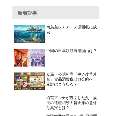
新着記事
南鳥島レアアース泥回収に成
功！
中国の日本渡航自粛理由は？
立憲・公明新党「中道改革連
合」食品消費税ゼロ公約へ！
家計はどうなる？
梅宮アンナが直面した父・辰
夫の遺産相続！貸金庫の意外
な真実とは？