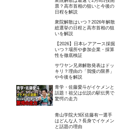
衆院解散は最速で2月8日投開
票？高市首相の狙いと今後の
日程を解説
衆院解散はいつ？2026年解散
総選挙の日程と高市首相の狙
いを解説
【2026】日本レアアース採掘
いつ？場所や参加企業・採算
性を徹底検証
サワヤン兄弟解散発表はドッ
キリ？理由の「我慢の限界」
や今後を解説
青学・佐藤愛斗がイケメンと
話題！祖父は伝説の駅伝男で
驚愕の走力
青山学院大9区佐藤有一選手
はどんな人？長身でイケメン
と話題の理由