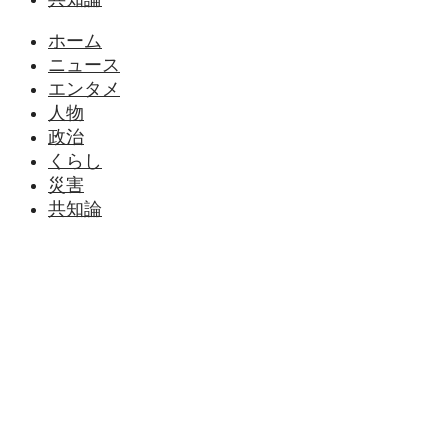
ホーム
ニュース
エンタメ
人物
政治
くらし
災害
共知論