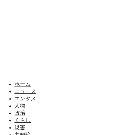
様々なニュースに「なぜ？」を問いかけます
ホーム
ニュース
エンタメ
人物
政治
くらし
災害
共知論