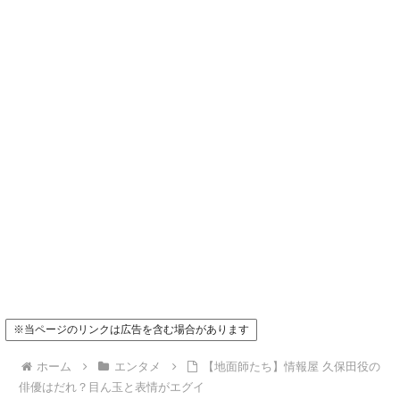
※当ページのリンクは広告を含む場合があります
ホーム
エンタメ
【地面師たち】情報屋 久保田役の
俳優はだれ？目ん玉と表情がエグイ