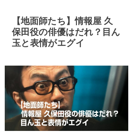
【地面師たち】情報屋 久
保田役の俳優はだれ？目ん
玉と表情がエグイ