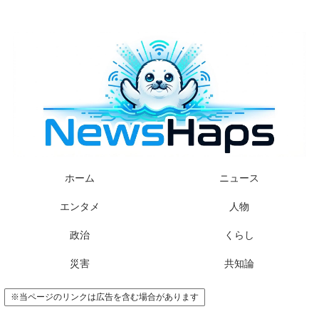
様々なニュースに「なぜ？」を問いかけます
ホーム
ニュース
エンタメ
人物
政治
くらし
災害
共知論
※当ページのリンクは広告を含む場合があります