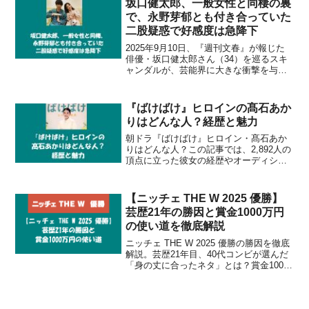
坂口健太郎、一般女性と同棲の裏
で、永野芽郁とも付き合っていた
二股疑惑で好感度は急降下
2025年9月10日、『週刊文春』が報じた
俳優・坂口健太郎さん（34）を巡るスキ
ャンダルが、芸能界に大きな衝撃を与え
ています。“塩顔イケメン”として絶大な人
気を誇り、誠実なイメージで知られた彼
に浮上した「二股疑惑」。当初、4年以上
『ばけばけ』ヒロインの髙石あか
同棲する一...
りはどんな人？経歴と魅力
朝ドラ『ばけばけ』ヒロイン・髙石あか
りはどんな人？この記事では、2,892人の
頂点に立った彼女の経歴やオーディショ
ン秘話、代表作を解説。満場一致で選ば
れた、その魅力に迫ります。
【ニッチェ THE W 2025 優勝】
芸歴21年の勝因と賞金1000万円
の使い道を徹底解説
ニッチェ THE W 2025 優勝の勝因を徹底
解説。芸歴21年目、40代コンビが選んだ
「身の丈に合ったネタ」とは？賞金1000
万円の使い道（結婚式・家族サービス）
や、話題となった粗品の審査への反応、
歴代優勝者データまで詳しく紹介しま