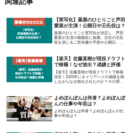
関連記事
【実写化】薬屋のひとりごと芦田
愛菜が主演！公開日や壬氏役は？
薬屋のひとりごと実写化が決定し、芦田
愛菜が主演の猫猫役に抜擢。注目の壬氏
役を演じる二世俳優の予想や公開日、あ
らすじを徹底解説。文春報道の詳細とネ
ットの反応をまとめました。
【楽天】佐藤直樹が現役ドラフト
で移籍！なぜ放出？成績と評価
【楽天】佐藤直樹が現役ドラフトで移籍
決定！2025年にキャリアハイの成績を残
しながらなぜ放出されたのか？その理由
と背景、楽天での起用予想を徹底解説。
ソフトバンク時代からの成績推移やファ
ンの反応もまとめました。
よめぽんぽんは何者？よめぽんぽ
んの仕事や年収は？
よめぽんぽんは何者？よめぽんぽんの仕
事や年収は？