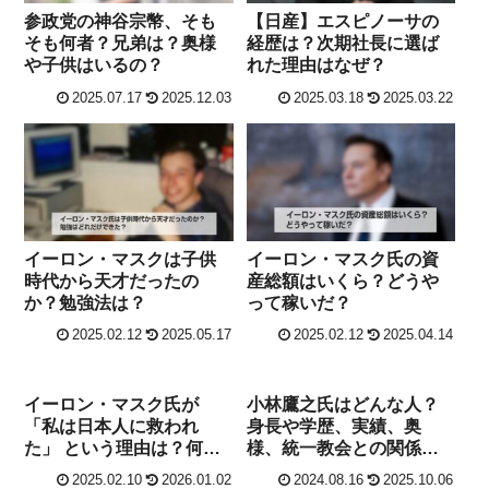
参政党の神谷宗幣、そも
【日産】エスピノーサの
そも何者？兄弟は？奥様
経歴は？次期社長に選ば
や子供はいるの？
れた理由はなぜ？
2025.07.17
2025.12.03
2025.03.18
2025.03.22
イーロン・マスクは子供
イーロン・マスク氏の資
時代から天才だったの
産総額はいくら？どうや
か？勉強法は？
って稼いだ？
2025.02.12
2025.05.17
2025.02.12
2025.04.14
イーロン・マスク氏が
小林鷹之氏はどんな人？
「私は日本人に救われ
身長や学歴、実績、奥
た」 という理由は？何が
様、統一教会との関係
あった？
は？
2025.02.10
2026.01.02
2024.08.16
2025.10.06