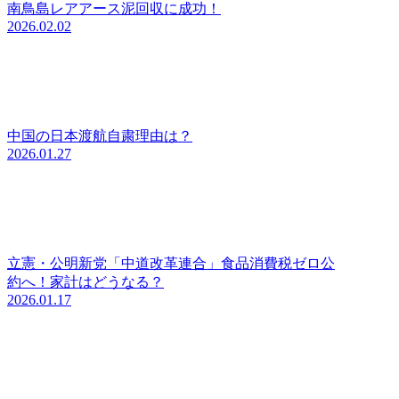
南鳥島レアアース泥回収に成功！
2026.02.02
中国の日本渡航自粛理由は？
2026.01.27
立憲・公明新党「中道改革連合」食品消費税ゼロ公
約へ！家計はどうなる？
2026.01.17