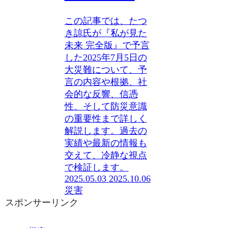
この記事では、たつ
き諒氏が『私が見た
未来 完全版』で予言
した2025年7月5日の
大災難について、予
言の内容や根拠、社
会的な反響、信憑
性、そして防災意識
の重要性まで詳しく
解説します。過去の
実績や最新の情報も
交えて、冷静な視点
で検証します。
2025.05.03
2025.10.06
災害
スポンサーリンク