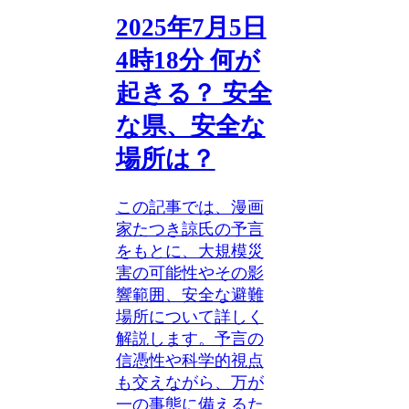
2025年7月5日
4時18分 何が
起きる？ 安全
な県、安全な
場所は？
この記事では、漫画
家たつき諒氏の予言
をもとに、大規模災
害の可能性やその影
響範囲、安全な避難
場所について詳しく
解説します。予言の
信憑性や科学的視点
も交えながら、万が
一の事態に備えるた