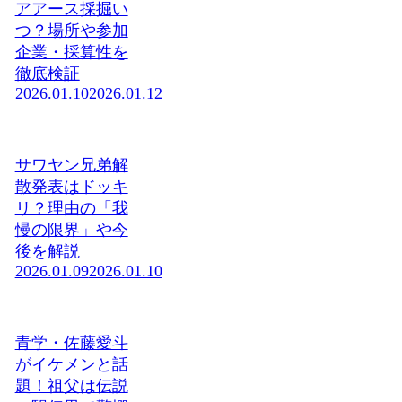
アアース採掘い
つ？場所や参加
企業・採算性を
徹底検証
2026.01.10
2026.01.12
サワヤン兄弟解
散発表はドッキ
リ？理由の「我
慢の限界」や今
後を解説
2026.01.09
2026.01.10
青学・佐藤愛斗
がイケメンと話
題！祖父は伝説