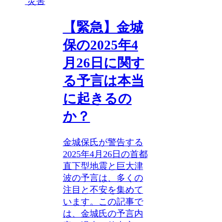
災害
【緊急】金城
保の2025年4
月26日に関す
る予言は本当
に起きるの
か？
金城保氏が警告する
2025年4月26日の首都
直下型地震と巨大津
波の予言は、多くの
注目と不安を集めて
います。この記事で
は、金城氏の予言内