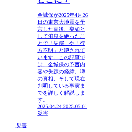
金城保が2025年4月26
日の東京大地震を予
言した直後、突如と
して消息を絶ったこ
とで「失踪」や「行
方不明」と噂されて
います。この記事で
は、金城保の予言内
容や失踪の経緯、噂
の真相、そして現在
判明している事実ま
でを詳しく解説しま
す。
2025.04.24
2025.05.01
災害
災害