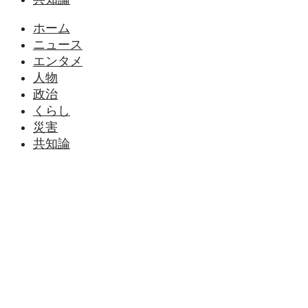
ホーム
ニュース
エンタメ
人物
政治
くらし
災害
共知論