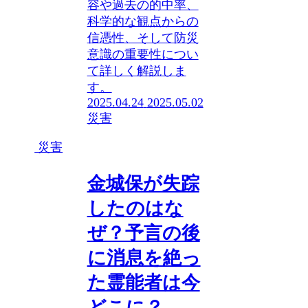
容や過去の的中率、
科学的な観点からの
信憑性、そして防災
意識の重要性につい
て詳しく解説しま
す。
2025.04.24
2025.05.02
災害
災害
金城保が失踪
したのはな
ぜ？予言の後
に消息を絶っ
た霊能者は今
どこに？