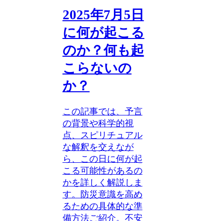
2025年7月5日
に何が起こる
のか？何も起
こらないの
か？
この記事では、予言
の背景や科学的視
点、スピリチュアル
な解釈を交えなが
ら、この日に何が起
こる可能性があるの
かを詳しく解説しま
す。防災意識を高め
るための具体的な準
備方法ご紹介。不安