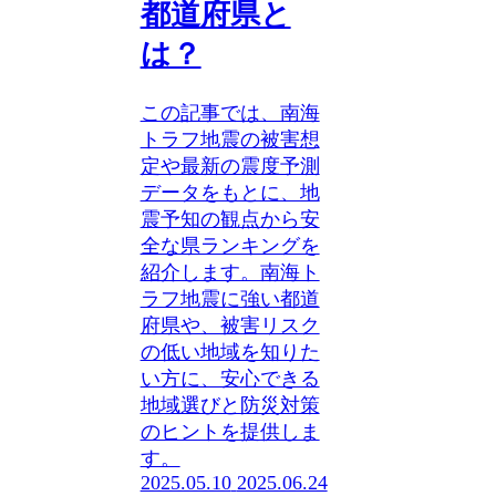
都道府県と
は？
この記事では、南海
トラフ地震の被害想
定や最新の震度予測
データをもとに、地
震予知の観点から安
全な県ランキングを
紹介します。南海ト
ラフ地震に強い都道
府県や、被害リスク
の低い地域を知りた
い方に、安心できる
地域選びと防災対策
のヒントを提供しま
す。
2025.05.10
2025.06.24