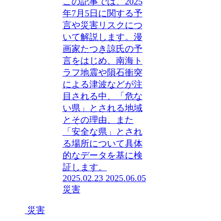
この記事では、2025
年7月5日に関する予
言や災害リスクにつ
いて解説します。漫
画家たつき諒氏の予
言をはじめ、南海ト
ラフ地震や隕石衝突
による津波などが注
目される中、「危な
い県」とされる地域
とその理由、また
「安全な県」とされ
る場所について具体
的なデータを基に検
証します。
2025.02.23
2025.06.05
災害
災害