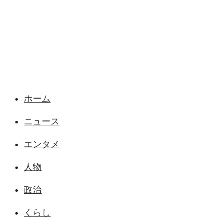
様々なニュースに「なぜ？」を問いかけます
ホーム
ニュース
エンタメ
人物
政治
くらし