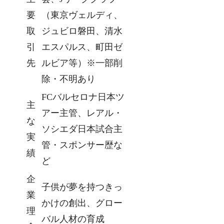
要
（東京ヴェルディ、
取
ジュビロ磐田、清水
引
エスパルス、町田ゼ
先
ルビア等）※一部削
除・不明あり
FCバルセロナ日本ツ
主
アー主管、レアル・
な
ソシエダ日本試合主
実
管・スポンサー歴な
績
ど
企
子供が夢を持つきっ
業
かけの創出、グロー
理
バル人材の育成