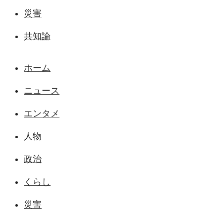
災害
共知論
ホーム
ニュース
エンタメ
人物
政治
くらし
災害