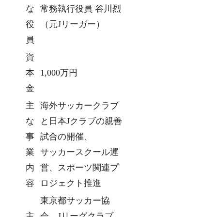
な
常務執行役員 谷川烈
役
（元Jリーガー）
員
資
本
1,000万円
金
主
海外サッカークラブ
な
と日本Jクラブの親善
事
試合の開催、
業
サッカースクール運
内
営、スポーツ関連プ
容
ロジェクト推進
東京都サッカー協
主
会、Jリーグクラブ