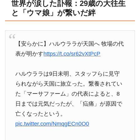
世界が涙した訃報：29歳の大往生
と「ウマ娘」が繋いだ絆
【安らかに】ハルウララが天国へ 牧場の代
表が明かす
https://t.co/sr62vXtPcP
ハルウララは9日未明、スタッフらに見守
られながら天国に旅立った。繋養されてい
た「マーサファーム」の代表によると、8
日までは元気だったが、「疝痛」が原因で
亡くなったという。
pic.twitter.com/NmqgECn0O0