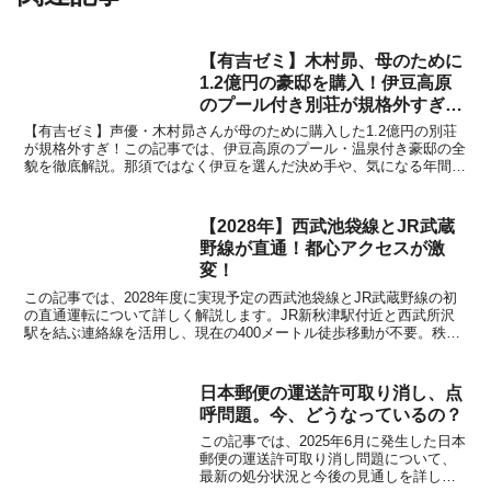
【有吉ゼミ】木村昴、母のために
1.2億円の豪邸を購入！伊豆高原
のプール付き別荘が規格外すぎ
た！
【有吉ゼミ】声優・木村昴さんが母のために購入した1.2億円の別荘
が規格外すぎ！この記事では、伊豆高原のプール・温泉付き豪邸の全
貌を徹底解説。那須ではなく伊豆を選んだ決め手や、気になる年間の
維持費・税金まで、感動の親孝行プロジェクトのすべてをご紹介しま
す。
【2028年】西武池袋線とJR武蔵
野線が直通！都心アクセスが激
変！
この記事では、2028年度に実現予定の西武池袋線とJR武蔵野線の初
の直通運転について詳しく解説します。JR新秋津駅付近と西武所沢
駅を結ぶ連絡線を活用し、現在の400メートル徒歩移動が不要。秩父
からディズニーランドまで乗り換えなしでアクセス可能。通勤・通学
の利便性が劇的に向上します。
日本郵便の運送許可取り消し、点
呼問題。今、どうなっているの？
この記事では、2025年6月に発生した日本
郵便の運送許可取り消し問題について、
最新の処分状況と今後の見通しを詳しく