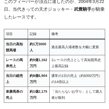
このフィーバーが頂点に達したのが、2004年3月22
日。当代きっての天才ジョッキー・
武豊騎手
が騎乗
したレースです。
項目
記録
備考
当日の高知
約1万3000
過去最高入場者数を大幅に更新
競馬場
人
レースの馬
約5億1,162
1レースの売上として高知競馬史
券売上
万円
上最高記録
当日の総売
約8億6,904
通常の1日の売上（約6000万円）
上
万円
の14倍以上
単勝馬券の
約1億2,175
「当たらないお守り」として購入
売上
万円
者が殺到