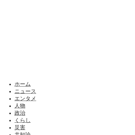
様々なニュースに「なぜ？」を問いかけます
ホーム
ニュース
エンタメ
人物
政治
くらし
災害
共知論