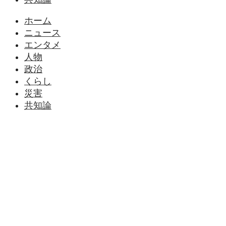
ホーム
ニュース
エンタメ
人物
政治
くらし
災害
共知論