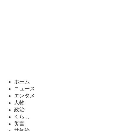
様々なニュースに「なぜ？」を問いかけます
ホーム
ニュース
エンタメ
人物
政治
くらし
災害
共知論