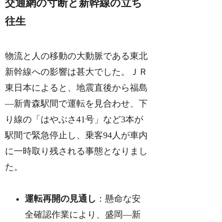
交通網の寸断と新幹線の立ち
往生
物流と人の移動の大動脈である東北
新幹線への影響は甚大でした。ＪＲ
東日本によると、地震直後から福島
―新青森駅間で運転を見合わせ、下
り線の「はやぶさ41号」など3本が
駅間で緊急停止し、乗客94人が車内
に一時取り残される事態となりまし
た。
運転再開の見通し
：懸命な安
全確認作業により、盛岡―新