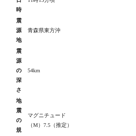
日
11時15分頃
時
震
源
青森県東方沖
地
震
源
の
54km
深
さ
地
震
マグニチュード
の
（M）7.5（推定）
規