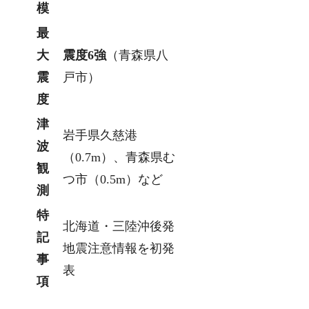
模
最
大
震度6強
（青森県八
震
戸市）
度
津
岩手県久慈港
波
（0.7m）、青森県む
観
つ市（0.5m）など
測
特
北海道・三陸沖後発
記
地震注意情報を初発
事
表
項