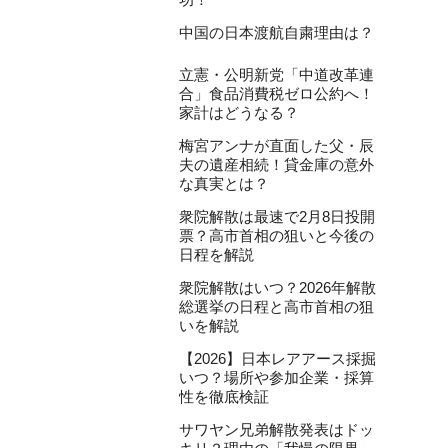
中国の日本渡航自粛理由は？
立憲・公明新党「中道改革連
合」食品消費税ゼロ公約へ！
家計はどうなる？
梅宮アンナが直面した父・辰
夫の遺産相続！貸金庫の意外
な真実とは？
衆院解散は最速で2月8日投開
票？高市首相の狙いと今後の
日程を解説
衆院解散はいつ？2026年解散
総選挙の日程と高市首相の狙
いを解説
【2026】日本レアアース採掘
いつ？場所や参加企業・採算
性を徹底検証
サワヤン兄弟解散発表はドッ