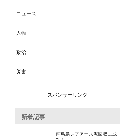
ニュース
人物
政治
災害
スポンサーリンク
新着記事
南鳥島レアアース泥回収に成
功！