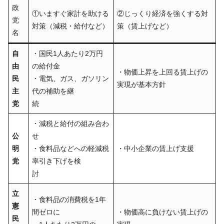
政
①いますぐ家計を助ける
②じっくり経済を強くする対
党
対策（減税・給付など）
策（賃上げなど）
名
自
・国民1人あたり2万円
由
の給付金
・物価上昇を上回る賃上げの
民
・電気、ガス、ガソリン
実現が基本方針
主
代の補助を継
党
続
・減税と給付の組み合わ
公
せ
明
・食料品などへの軽減税
・中小企業の賃上げ支援
党
率引き下げを検
討
立
・食料品の消費税を1年
憲
間ゼロに
・物価高に負けない賃上げの
民