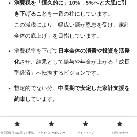
消費税を「恒久的に」10%→5%へと大胆に引
き下げること
を一番の柱にしています。
この減税により「幅広い層が恩恵を受け、家計
全体の底上げ」を目指しています。
消費税率を下げて
日本全体の消費や投資を活発
化
させ、結果として給与や年金が上がる「成長
型経済」へ転換するビジョンです。
暫定的でない分、
中長期で安定した家計支援を
約束
しています。
日本共産党
特定商取引法に基づく表記
プライバシーポリシー
サイトマップ
お問い合わせ