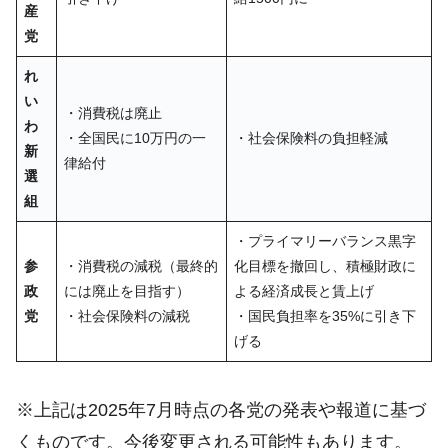
産
党
れ
い
・消費税は廃止
わ
・全国民に10万円の一
・社会保険料の負担軽減
新
律給付
選
組
・プライマリーバランス黒字
参
・消費税の減税（最終的
化目標を撤回し、積極財政に
政
には廃止を目指す）
よる経済成長と賃上げ
党
・社会保険料の減税
・国民負担率を35%に引き下
げる
※上記は2025年7月時点の各党の発表や報道に基づ
くものです。今後変更される可能性もあります。