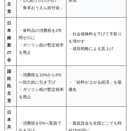
・1人あたり2万円の
実現
主
「食卓おうえん給付金」
党
日
本
・食料品の消費税を2年
・社会保険料を下げて手取り
維
間ゼロに
を増やす
新
・ガソリン税の暫定税率
・成長戦略による賃上げ
の
を廃止
会
国
・消費税を10%から5%
民
へ恒久的に引き下げ
・「給料が上がる経済」を最
民
・ガソリン税の暫定税率
優先
主
を廃止
党
日
本
・消費税を5%へ緊急で
・最低賃金を全国どこでも時
共
引き下げ
給1500円に