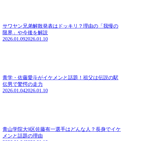
サワヤン兄弟解散発表はドッキリ？理由の「我慢の
限界」や今後を解説
2026.01.09
2026.01.10
青学・佐藤愛斗がイケメンと話題！祖父は伝説の駅
伝男で驚愕の走力
2026.01.04
2026.01.10
青山学院大9区佐藤有一選手はどんな人？長身でイケ
メンと話題の理由