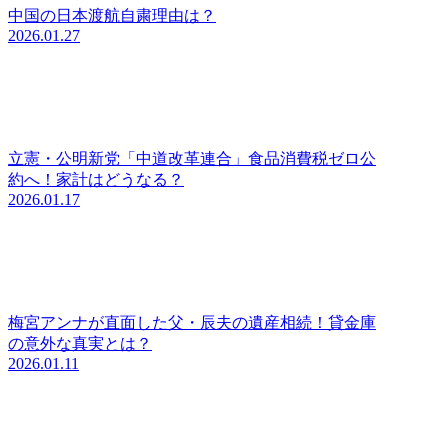
中国の日本渡航自粛理由は？
2026.01.27
立憲・公明新党「中道改革連合」食品消費税ゼロ公
約へ！家計はどうなる？
2026.01.17
梅宮アンナが直面した父・辰夫の遺産相続！貸金庫
の意外な真実とは？
2026.01.11