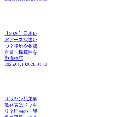
【2026】日本レ
アアース採掘い
つ？場所や参加
企業・採算性を
徹底検証
2026.01.10
2026.01.12
サワヤン兄弟解
散発表はドッキ
リ？理由の「我