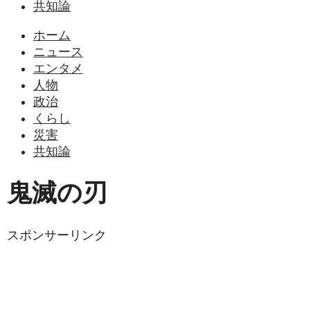
共知論
ホーム
ニュース
エンタメ
人物
政治
くらし
災害
共知論
鬼滅の刃
スポンサーリンク