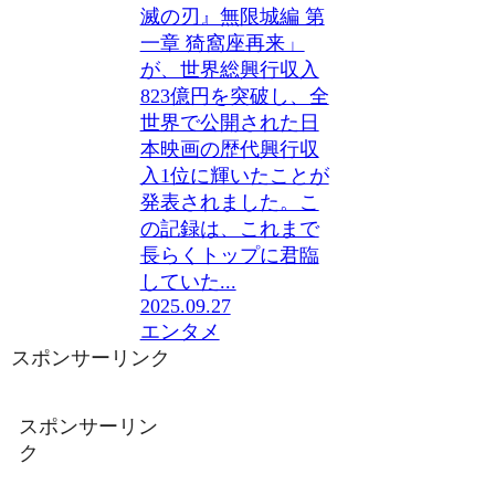
滅の刃』無限城編 第
一章 猗窩座再来」
が、世界総興行収入
823億円を突破し、全
世界で公開された日
本映画の歴代興行収
入1位に輝いたことが
発表されました。こ
の記録は、これまで
長らくトップに君臨
していた...
2025.09.27
エンタメ
スポンサーリンク
スポンサーリン
ク