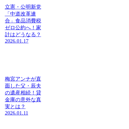
立憲・公明新党
「中道改革連
合」食品消費税
ゼロ公約へ！家
計はどうなる？
2026.01.17
梅宮アンナが直
面した父・辰夫
の遺産相続！貸
金庫の意外な真
実とは？
2026.01.11