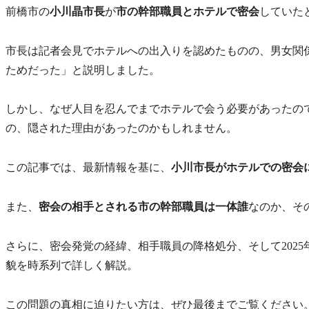
前橋市の
小川晶市長
が
市の幹部職員とホテルで密会
していた
市長は記者会見でホテルへの出入りを認めたものの、男女関
ためだった」と説明しました。
しかし、なぜ人目を忍んでまでホテルで会う必要があったの
の、隠された理由があったのかもしれません。
この記事では、最新情報を基に、
小川市長がホテルでの密会
また、
密会の相手とされる市の幹部職員は一体誰
なのか、そ
さらに、密会発覚の経緯、相手職員の降格処分、そして2025
貌を時系列で詳しく解説。
この問題の真相に迫りたい方は、ぜひ最後までご覧ください