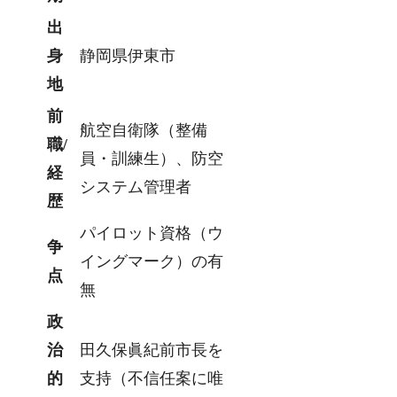
出
身
静岡県伊東市
地
前
航空自衛隊（整備
職/
員・訓練生）、防空
経
システム管理者
歴
パイロット資格（ウ
争
イングマーク）の有
点
無
政
治
田久保眞紀前市長を
的
支持（不信任案に唯