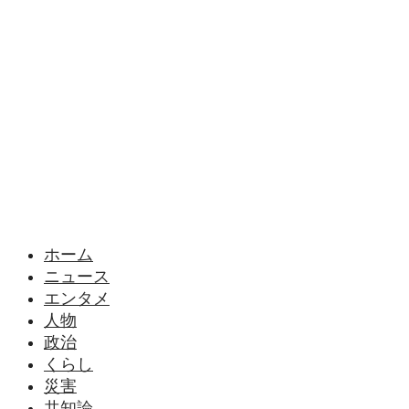
様々なニュースに「なぜ？」を問いかけます
ホーム
ニュース
エンタメ
人物
政治
くらし
災害
共知論