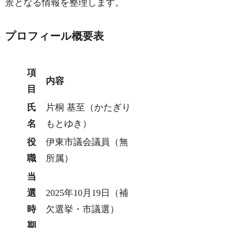
景となる情報を整理します。
プロフィール概要表
項
内容
目
氏
片桐 基至（かたぎり
名
もとゆき）
役
伊東市議会議員（無
職
所属）
当
選
2025年10月19日（補
時
欠選挙・市議選）
期