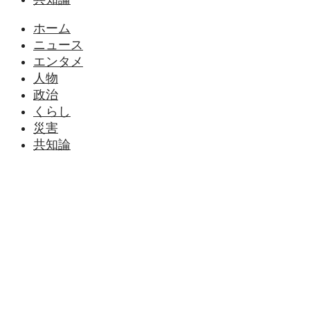
ホーム
ニュース
エンタメ
人物
政治
くらし
災害
共知論