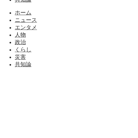
ホーム
ニュース
エンタメ
人物
政治
くらし
災害
共知論