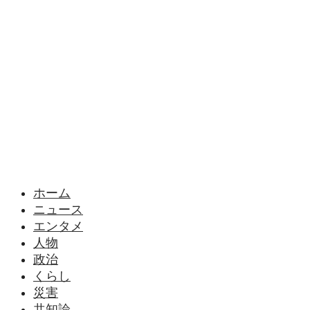
様々なニュースに「なぜ？」を問いかけます
ホーム
ニュース
エンタメ
人物
政治
くらし
災害
共知論