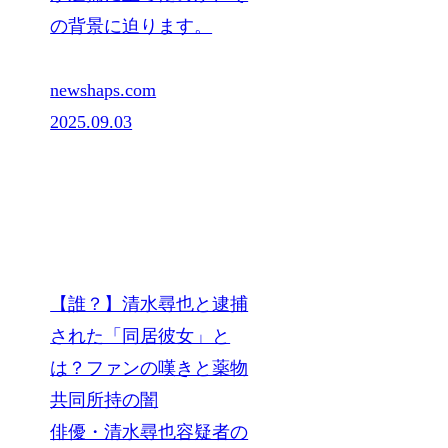
の背景に迫ります。
newshaps.com
2025.09.03
【誰？】清水尋也と逮捕
された「同居彼女」と
は？ファンの嘆きと薬物
共同所持の闇
俳優・清水尋也容疑者の