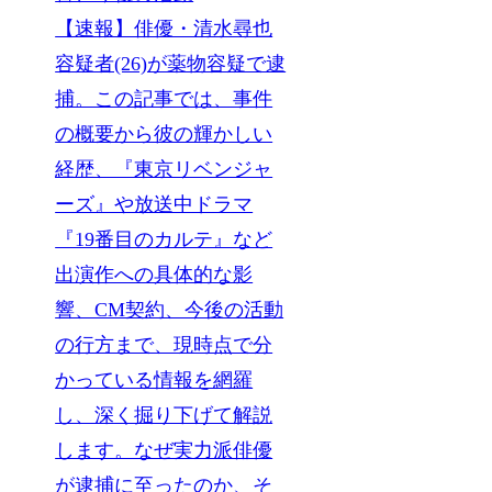
【速報】俳優・清水尋也
容疑者(26)が薬物容疑で逮
捕。この記事では、事件
の概要から彼の輝かしい
経歴、『東京リベンジャ
ーズ』や放送中ドラマ
『19番目のカルテ』など
出演作への具体的な影
響、CM契約、今後の活動
の行方まで、現時点で分
かっている情報を網羅
し、深く掘り下げて解説
します。なぜ実力派俳優
が逮捕に至ったのか、そ