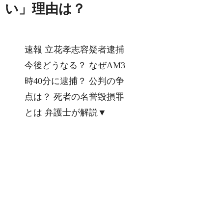
い」理由は？
速報 立花孝志容疑者逮捕
今後どうなる？ なぜAM3
時40分に逮捕？ 公判の争
点は？ 死者の名誉毀損罪
とは 弁護士が解説▼