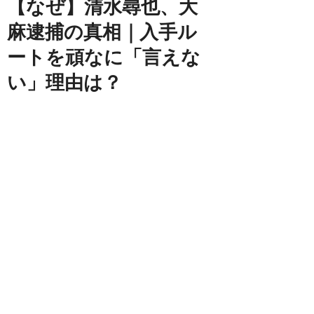
【なぜ】清水尋也、大
麻逮捕の真相｜入手ル
ートを頑なに「言えな
い」理由は？