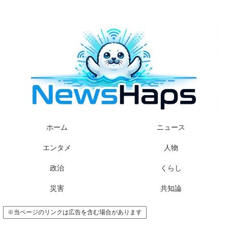
様々なニュースに「なぜ？」を問いかけます
ホーム
ニュース
エンタメ
人物
政治
くらし
災害
共知論
※当ページのリンクは広告を含む場合があります