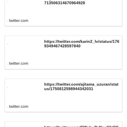
713506314670964928
twitter.com
https://twitter.com/karin2_lv/status/176
9349467428597840
twitter.com
https://twitter.com/ajitama_uzuran/stat
us/1750812598944342031
twitter.com