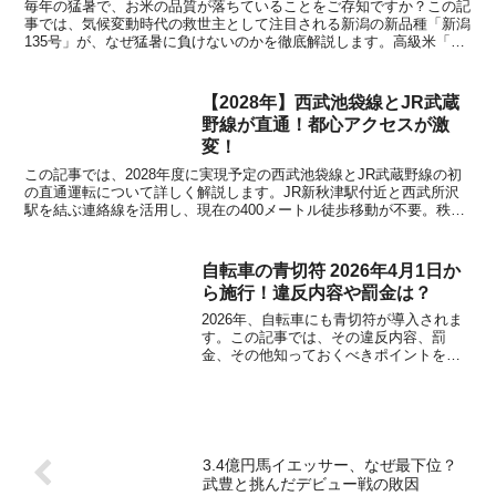
毎年の猛暑で、お米の品質が落ちていることをご存知ですか？この記
事では、気候変動時代の救世主として注目される新潟の新品種「新潟
135号」が、なぜ猛暑に負けないのかを徹底解説します。高級米「新
之助」に匹敵する遺伝的な強さ、猛暑のピークを避ける収穫時期の秘
密、そして気になるその食味まで。
【2028年】西武池袋線とJR武蔵
野線が直通！都心アクセスが激
変！
この記事では、2028年度に実現予定の西武池袋線とJR武蔵野線の初
の直通運転について詳しく解説します。JR新秋津駅付近と西武所沢
駅を結ぶ連絡線を活用し、現在の400メートル徒歩移動が不要。秩父
からディズニーランドまで乗り換えなしでアクセス可能。通勤・通学
の利便性が劇的に向上します。
自転車の青切符 2026年4月1日か
ら施行！違反内容や罰金は？
2026年、自転車にも青切符が導入されま
す。この記事では、その違反内容、罰
金、その他知っておくべきポイントを徹
底解説します。安全運転のために、今す
ぐチェックしましょう！
3.4億円馬イエッサー、なぜ最下位？
武豊と挑んだデビュー戦の敗因