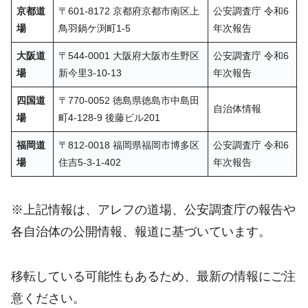
京都
道
〒601-8172 京都府京都市南区上
公安調査庁 令和6
場
鳥羽鍋ケ渕町1-5
年次報告
大阪
道
〒544-0001 大阪府大阪市生野区
公安調査庁 令和6
場
新今里3-10-13
年次報告
四国
道
〒770-0052 徳島県徳島市中島田
自治体情報
場
町4-128-9 後藤ビル201
福岡
道
〒812-0018 福岡県福岡市博多区
公安調査庁 令和6
場
住吉5-3-1-402
年次報告
※上記情報は、アレフの道場、公安調査庁の報告や
各自治体の公開情報、報道に基づいています。
移転している可能性もあるため、最新の情報にご注
意ください。