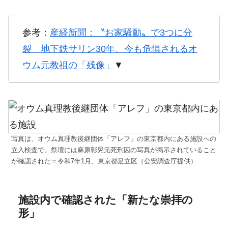
参考：
産経新聞：〝お家騒動〟で3つに分
裂 地下鉄サリン30年、今も危惧されるオ
ウム元教祖の「残像」
▼
写真は、オウム真理教後継団体「アレフ」の東京都内にある施設への
立入検査で、祭壇には麻原彰晃元死刑囚の写真が掲示されていること
が確認された＝令和7年1月、東京都足立区（公安調査庁提供）
施設内で確認された「新たな崇拝の
形」