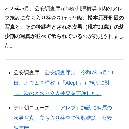
2025年5月、公安調査庁が神奈川県横浜市内のアレ
フ施設に立ち入り検査を行った際、
松本元死刑囚の
写真と、その後継者とされる次男（現在31歳）の幼
少期の写真が並べて飾られている
のが発見されまし
た。
公安調査庁：
公安調査庁は、令和7年5月19
日、オウム真理教（「Aleph」）施設に対
し、次のとおり立入検査を実施した。
テレ朝ニュース：
「アレフ」施設に麻原の
次男写真 立ち入り検査で複数確認 公安
調査庁