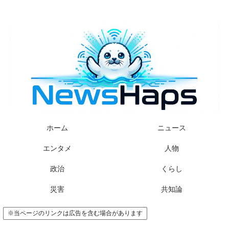
様々なニュースに「なぜ？」を問いかけます
ホーム
ニュース
エンタメ
人物
政治
くらし
災害
共知論
※当ページのリンクは広告を含む場合があります