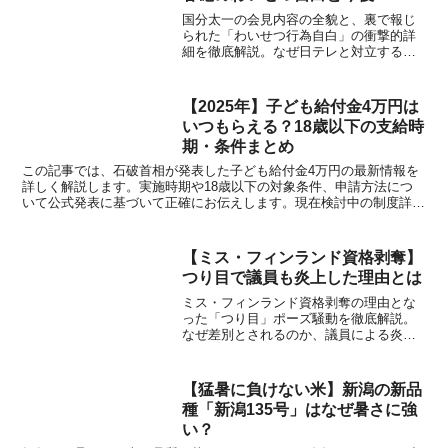
国分太一の会見内容の全貌と、裏で報じ
られた「わいせつ行為自白」の衝撃的詳
細を徹底解説。なぜ日テレと対立するの
か、文春が報じたコンプラ違反の真相と
は。復帰が絶望的視される理由に迫りま
す。
【2025年】子ども給付金4万円は
いつもらえる？18歳以下の支給時
期・条件まとめ
この記事では、石破首相が発表した子ども給付金4万円の最新情報を
詳しく解説します。実施時期や18歳以下の対象条件、申請方法につ
いて公式発表に基づいて正確にお伝えします。現在検討中の制度詳細
も含めて分かりやすく説明。
【ミス・フィンランド資格剥奪】
つり目で議員も炎上した理由とは
ミス・フィンランド資格剥奪の理由とな
った「つり目」ポーズ騒動を徹底解説。
なぜ差別とされるのか、議員による炎上
擁護の背景、駐日大使館の対応まで、こ
のニュースの全貌を分かりやすくまとめ
ました。
【猛暑に負けない米】新潟の新品
種「新潟135号」はなぜ暑さに強
い？