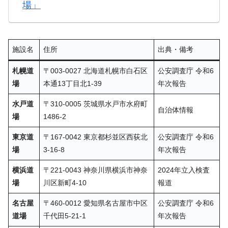
場」
施設名
住所
出典・備考
札幌道
〒003-0027 北海道札幌市白石区
公安調査庁 令和6
場
本通13丁目北1-39
年次報告
水戸道
〒310-0005 茨城県水戸市水府町
自治体情報
場
1486-2
東京道
〒167-0042 東京都杉並区西荻北
公安調査庁 令和6
場
3-16-8
年次報告
横浜道
〒221-0043 神奈川県横浜市神奈
2024年立入検査
場
川区新町4-10
報道
名古屋
〒460-0012 愛知県名古屋市中区
公安調査庁 令和6
道場
千代田5-21-1
年次報告