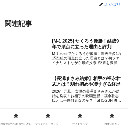
ふかぼり
関連記事
[M-1 2025] たくろう優勝！結成9
年で頂点に立った理由と評判
M-1 2025でたくろうが優勝！過去最多1万
1521組の頂点に立った理由とは？初ファ
イナリストながら最終投票で8票を獲得し
た勝因や、赤木裕・きむらバンドの経
歴、世間の反応、さらに最終決戦を争っ
たエバース、ドンデコルテとの差を徹底
【長澤まさみ結婚】相手の福永壮
解説。新王者の素顔に迫ります。
志とは？馴れ初めや凄すぎる経歴
2026年元旦、女優の長澤まさみさんが結
婚を発表！お相手の映画監督・福永壮志
氏とは一体何者なのか？「SHOGUN 将
軍」の監督も務めた凄すぎる経歴やプロ
フィール、気になる二人の馴れ初め、出
会いのきっかけを徹底解説。世界が認め
『ばけばけ』ハーン役ヘブンの左
る鬼才と国民的女優の電撃婚の舞台裏に
目が白いのはなぜ？失明の原因
迫ります。
特定商取引法に基づく表記
プライバシーポリシー
サイトマップ
お問い合わせ
は？