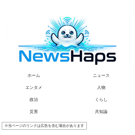
様々なニュースに「なぜ？」を問いかけます
ホーム
ニュース
エンタメ
人物
政治
くらし
災害
共知論
※当ページのリンクは広告を含む場合があります