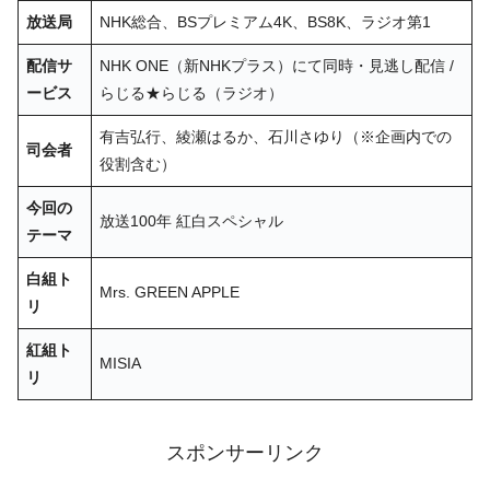
放送局
NHK総合、BSプレミアム4K、BS8K、ラジオ第1
配信サ
NHK ONE（新NHKプラス）にて同時・見逃し配信 /
ービス
らじる★らじる（ラジオ）
有吉弘行、綾瀬はるか、石川さゆり（※企画内での
司会者
役割含む）
今回の
放送100年 紅白スペシャル
テーマ
白組ト
Mrs. GREEN APPLE
リ
紅組ト
MISIA
リ
スポンサーリンク