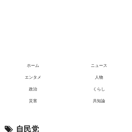
ホーム
ニュース
エンタメ
人物
政治
くらし
災害
共知論
自民党