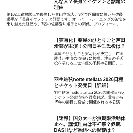
んな人？長身でイケメンと話題の
理由
第102回箱根駅伝で優勝した青山学院大。9区で区間賞に輝いた佐藤
選手が「長身イケメン」と話題です。オーバートレーニングの苦悩を
乗り越えた経歴や、7区の佐藤愛斗選手との関係、プロフィール、今
後の進路まで、事情通がその魅力を徹底解説します。
【実写化】薬屋のひとりごと芦田
愛菜が主演！公開日や壬氏役は？
薬屋のひとりごと実写化が決定し、芦田
愛菜が主演の猫猫役に抜擢。注目の壬氏
役を演じる二世俳優の予想や公開日、あ
らすじを徹底解説。文春報道の詳細とネ
ットの反応をまとめました。
羽生結弦notte stellata 2026日程
とチケット発売日【詳細】
羽生結弦 notte stellata 2026の開催日程と
チケット発売情報を徹底解説。震災から
15年の節目に宮城で開催される本公演の
会場アクセスや、羽生さんが込めた「希
望」のテーマ、過去の傾向から見る見ど
ころまで網羅します。
【速報】国分太一が無期限活動休
止へ。謹慎理由は不祥事？鉄腕
DASHなど番組への影響は？