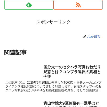
スポンサーリンク
ふかぼり
関連記事
国分太一のセクハラ写真おねだり
疑惑とは？コンプラ違反の真相と
今後
この記事では、2025年6月20日に発覚したTOKIO・国分太一のコンプ
ライアンス違反問題について詳しく解説します。女性スタッフへのセ
クハラ写真おねだりや卑猥な動画送信疑惑の真相、そして無期限活動
休止となった国分太一の今後の復帰可能性まで、業界関係者の意見を
交えながら事件の全貌に迫ります。
青山学院大9区佐藤有一選手はど