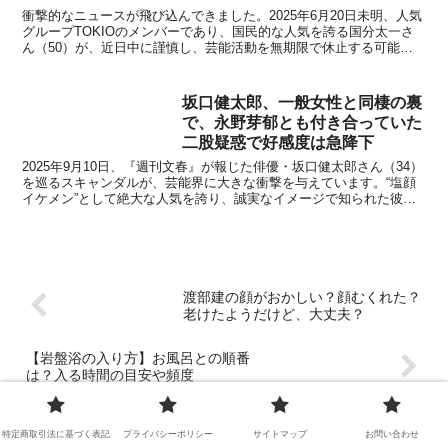
衝撃的なニュースが飛び込んできました。2025年6月20日未明、人気
グループTOKIOのメンバーであり、国民的な人気を誇る国分太一さ
ん（50）が、近日中に謹慎し、芸能活動を無期限で休止する可能性
があると、サンケイスポーツが報じました。日曜夜...
坂口健太郎、一般女性と同棲の裏
で、永野芽郁とも付き合っていた
二股疑惑で好感度は急降下
2025年9月10日、『週刊文春』が報じた俳優・坂口健太郎さん（34）
を巡るスキャンダルが、芸能界に大きな衝撃を与えています。“塩顔
イケメン”として絶大な人気を誇り、誠実なイメージで知られた彼に
浮上した「二股疑惑」。当初、4年以上同棲する一...
渡部建の顔がおかしい？顔むくれた？
老けたようだけど、大丈夫？
【岩盤浴の入り方】お風呂との順番
は？入る時間の目安や頻度
特定商取引法に基づく表記
プライバシーポリシー
サイトマップ
お問い合わせ