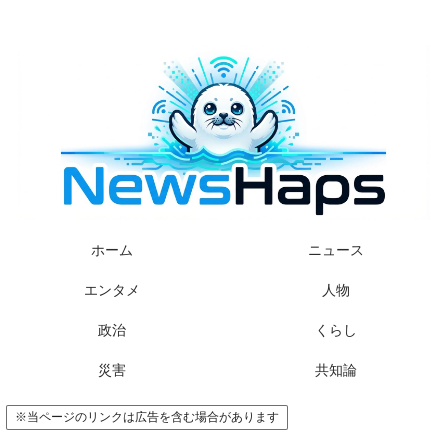
様々なニュースに「なぜ？」を問いかけます
ホーム
ニュース
エンタメ
人物
政治
くらし
災害
共知論
※当ページのリンクは広告を含む場合があります