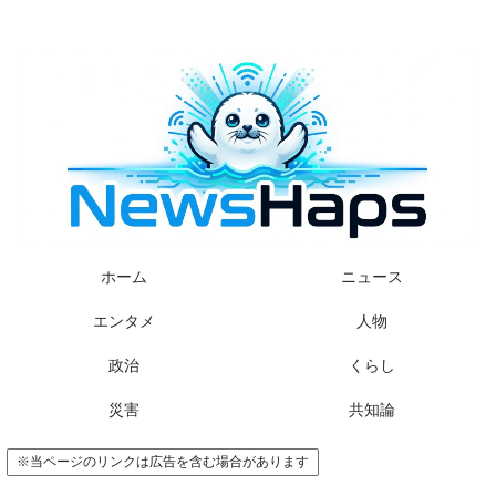
様々なニュースに「なぜ？」を問いかけます
ホーム
ニュース
エンタメ
人物
政治
くらし
災害
共知論
※当ページのリンクは広告を含む場合があります