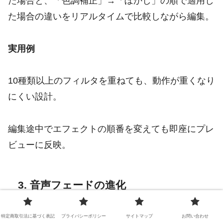
た場合と、「色調補正」→「ぼかし」の順で適用し
た場合の違いをリアルタイムで比較しながら編集。
実用例
10種類以上のフィルタを重ねても、動作が重くなり
にくい設計。
編集途中でエフェクトの順番を変えても即座にプレ
ビューに反映。
3. 音声フェードの進化
概要とメリット
特定商取引法に基づく表記
プライバシーポリシー
サイトマップ
お問い合わせ