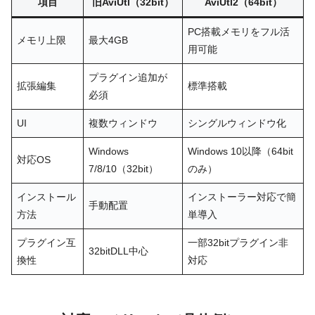
項目
旧AviUtl（32bit）
AviUtl2（64bit）
PC搭載メモリをフル活
メモリ上限
最大4GB
用可能
プラグイン追加が
拡張編集
標準搭載
必須
UI
複数ウィンドウ
シングルウィンドウ化
Windows
Windows 10以降（64bit
対応OS
7/8/10（32bit）
のみ）
インストール
インストーラー対応で簡
手動配置
方法
単導入
プラグイン互
一部32bitプラグイン非
32bitDLL中心
換性
対応